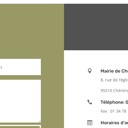

Mairie de C
8, rue de l’égl
95510 Chéren

Téléphone: 0
Fax : 01 34 78

Horaires d'o