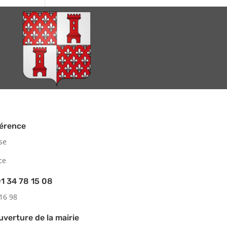
hérence
ise
ce
1 34 78 15 08
 16 98
uverture de la mairie