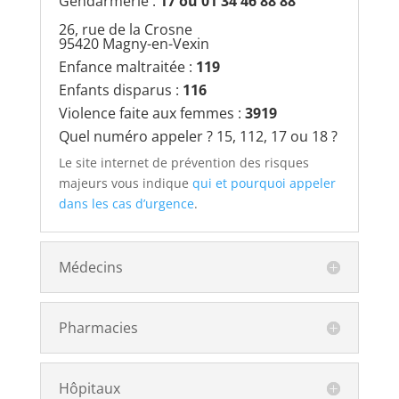
Gendarmerie :
17 ou 01 34 46 88 88
26, rue de la Crosne
95420 Magny-en-Vexin
Enfance maltraitée :
119
Enfants disparus :
116
Violence faite aux femmes :
3919
Quel numéro appeler ? 15, 112, 17 ou 18 ?
Le site internet de prévention des risques
majeurs vous indique
q
ui et pourquoi appeler
dans les cas d’urgence
.
Médecins
Pharmacies
Hôpitaux