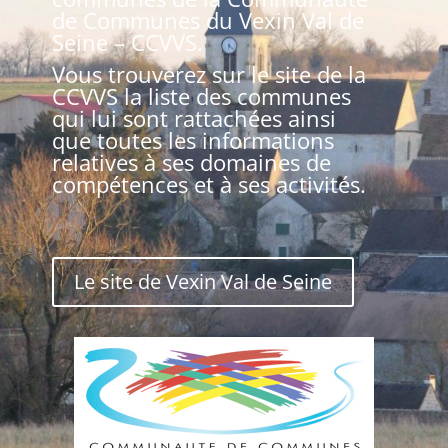
de Communes du Vexin Val de
Seine – CCVVS
.
Vous trouverez sur le site de la
CCVVS la
liste des communes
qui lui sont rattachées ainsi
que toutes les informations
relatives à ses domaines de
compétences et à ses activités.
Le site de Vexin Val de Seine