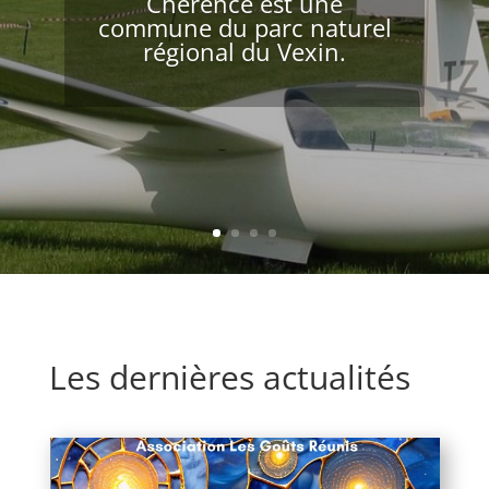
Chérence est une
Vexin qui domine la vallée
commune du parc naturel
de la Seine entre Vétheuil
régional du Vexin.
et La Roche-Guyon.
Les dernières actualités