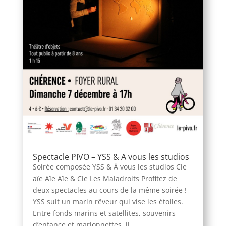
Spectacle PIVO – YSS & A vous les studios
Soirée composée YSS & À vous les studios Cie
aïe Aïe Aïe & Cie Les Maladroits Profitez de
deux spectacles au cours de la même soirée !
YSS suit un marin rêveur qui vise les étoiles.
Entre fonds marins et satellites, souvenirs
d’enfance et marionnettes, il...