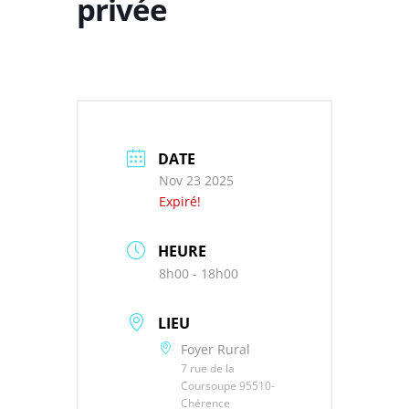
privée
DATE
Nov 23 2025
Expiré!
HEURE
8h00 - 18h00
LIEU
Foyer Rural
7 rue de la
Coursoupe 95510-
Chérence