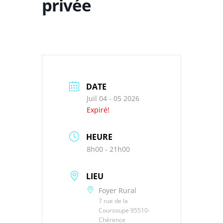
privée
DATE
Juil 04 - 05 2026
Expiré!
HEURE
8h00 - 21h00
LIEU
Foyer Rural
7 rue de la
Coursoupe 95510-
Chérence