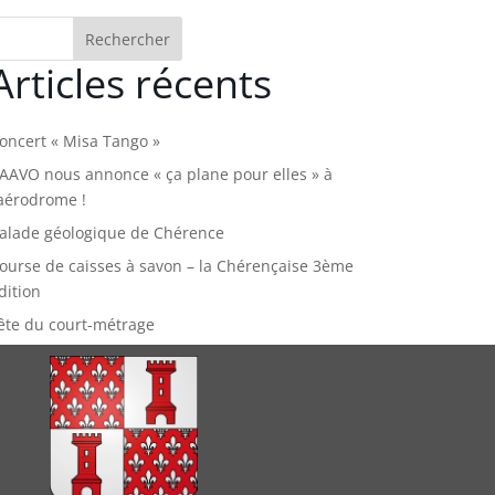
Rechercher
Articles récents
oncert « Misa Tango »
’AAVO nous annonce « ça plane pour elles » à
’aérodrome !
alade géologique de Chérence
ourse de caisses à savon – la Chérençaise 3ème
dition
ête du court-métrage