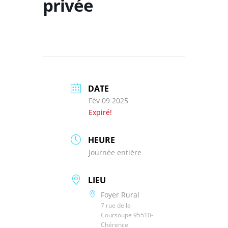
privée
DATE
Fév 09 2025
Expiré!
HEURE
Journée entière
LIEU
Foyer Rural
7 rue de la
Coursoupe 95510-
Chérence