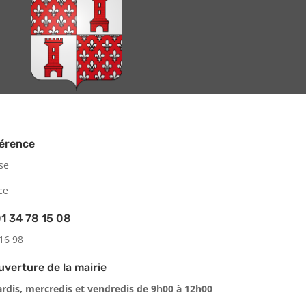
hérence
ise
ce
1 34 78 15 08
 16 98
uverture de la mairie
ardis, mercredis et vendredis de 9h00 à 12h00