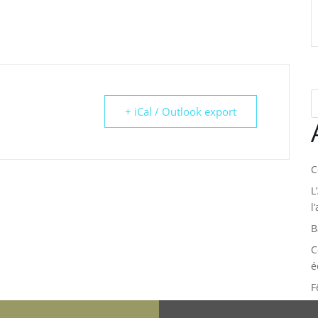
+ iCal / Outlook export
C
L
l
B
C
é
F