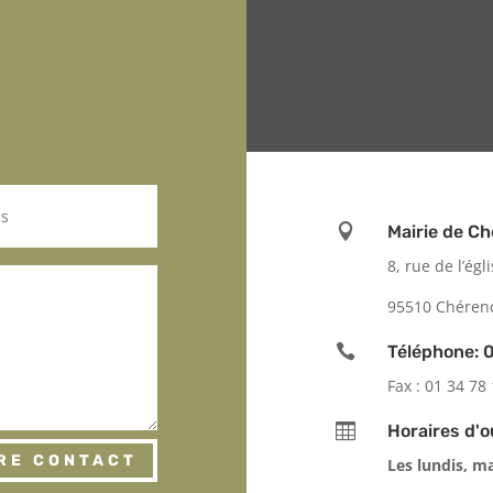

Mairie de C
8, rue de l’égl
95510 Chéren

Téléphone: 0
Fax : 01 34 78

Horaires d'o
RE CONTACT
Les lundis, m