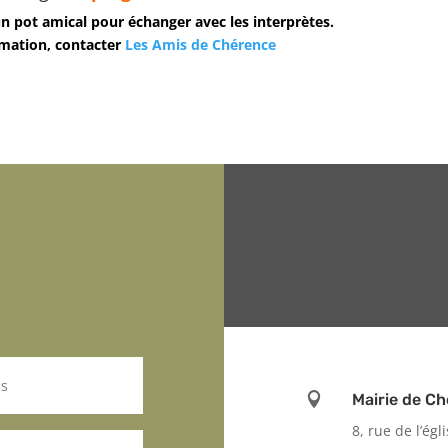
un pot amical pour échanger avec les interprètes.
rmation, contacter
Les Amis de Chérence

Mairie de C
8, rue de l’égl