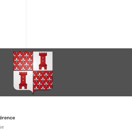
hérence
ise