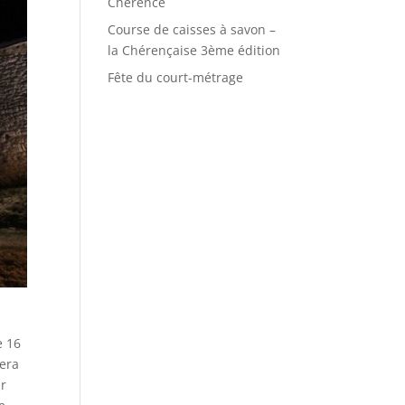
Chérence
Course de caisses à savon –
la Chérençaise 3ème édition
Fête du court-métrage
e 16
sera
ar