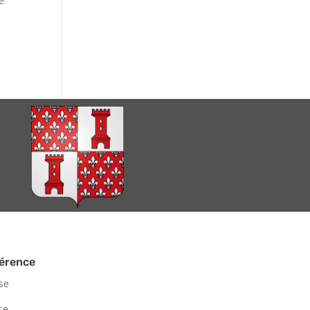
e
hérence
ise
ce