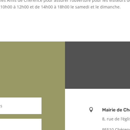
les Amis de Chérence pour assurer l’ouverture pour les visiteurs d
10h00 à 12h00 et de 14h00 à 18h00 le samedi et le dimanche.

Mairie de C
8, rue de l’égl
95510 Chéren