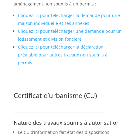
aménagement non soumis à un permis :
Cliquez ici pour télécharger la demande pour une
maison individuelle et ses annexes
Cliquez ici pour télécharger une demande pour un
lotissement et division foncière
Cliquez ici pour télécharger la déclaration
préalable pour autres travaux non soumis à
permis
-=-=-=-=-=-=-=-=-=-=-=-=-=-=-=-=-=-=-=-=-=-=-=-=-=-=-=-
=-=-=-=-=-=-=-=-=-=-=-=-=-=-=-=-=-=-=-=-=-=-=-
Certificat d’urbanisme (CU)
-=-=-=-=-=-=-=-=-=-=-=-=-=-=-=-=-=-=-=-=-=-=-=-=-=-=-=-
=-=-=-=-=-=-=-=-=-=-=-=-=-=-=-=-=-=-=-=-=-=-=-
Nature des travaux soumis à autorisation
Le CU d’information fait état des dispositions