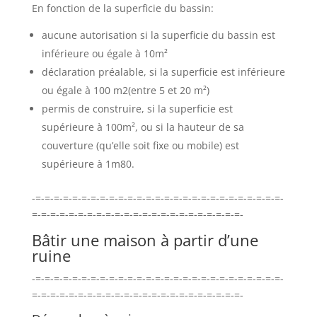
En fonction de la superficie du bassin:
aucune autorisation si la superficie du bassin est
inférieure ou égale à 10m²
déclaration préalable, si la superficie est inférieure
ou égale à 100 m2(entre 5 et 20 m²)
permis de construire, si la superficie est
supérieure à 100m², ou si la hauteur de sa
couverture (qu’elle soit fixe ou mobile) est
supérieure à 1m80.
-=-=-=-=-=-=-=-=-=-=-=-=-=-=-=-=-=-=-=-=-=-=-=-=-=-=-=-
=-=-=-=-=-=-=-=-=-=-=-=-=-=-=-=-=-=-=-=-=-=-=-
Bâtir une maison à partir d’une
ruine
-=-=-=-=-=-=-=-=-=-=-=-=-=-=-=-=-=-=-=-=-=-=-=-=-=-=-=-
=-=-=-=-=-=-=-=-=-=-=-=-=-=-=-=-=-=-=-=-=-=-=-