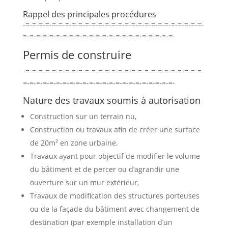
Rappel des principales procédures
-=-=-=-=-=-=-=-=-=-=-=-=-=-=-=-=-=-=-=-=-=-=-=-=-=-=-=-
=-=-=-=-=-=-=-=-=-=-=-=-=-=-=-=-=-=-=-=-=-=-=-
Permis de construire
-=-=-=-=-=-=-=-=-=-=-=-=-=-=-=-=-=-=-=-=-=-=-=-=-=-=-=-
=-=-=-=-=-=-=-=-=-=-=-=-=-=-=-=-=-=-=-=-=-=-=-
Nature des travaux soumis à autorisation
Construction sur un terrain nu,
Construction ou travaux afin de créer une surface
de 20m² en zone urbaine,
Travaux ayant pour objectif de modifier le volume
du bâtiment et de percer ou d’agrandir une
ouverture sur un mur extérieur,
Travaux de modification des structures porteuses
ou de la façade du bâtiment avec changement de
destination (par exemple installation d’un