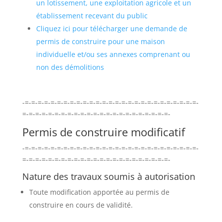
un lotissement, une exploitation agricole et un
établissement recevant du public
Cliquez ici pour télécharger une demande de
permis de construire pour une maison
individuelle et/ou ses annexes comprenant ou
non des démolitions
-=-=-=-=-=-=-=-=-=-=-=-=-=-=-=-=-=-=-=-=-=-=-=-=-=-=-=-
=-=-=-=-=-=-=-=-=-=-=-=-=-=-=-=-=-=-=-=-=-=-=-
Permis de construire modificatif
-=-=-=-=-=-=-=-=-=-=-=-=-=-=-=-=-=-=-=-=-=-=-=-=-=-=-=-
=-=-=-=-=-=-=-=-=-=-=-=-=-=-=-=-=-=-=-=-=-=-=-
Nature des travaux soumis à autorisation
Toute modification apportée au permis de
construire en cours de validité.