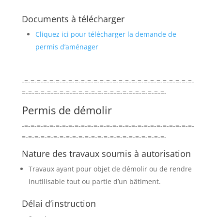
Documents à télécharger
Cliquez ici pour télécharger la demande de
permis d’aménager
-=-=-=-=-=-=-=-=-=-=-=-=-=-=-=-=-=-=-=-=-=-=-=-=-=-=-=-
=-=-=-=-=-=-=-=-=-=-=-=-=-=-=-=-=-=-=-=-=-=-=-
Permis de démolir
-=-=-=-=-=-=-=-=-=-=-=-=-=-=-=-=-=-=-=-=-=-=-=-=-=-=-=-
=-=-=-=-=-=-=-=-=-=-=-=-=-=-=-=-=-=-=-=-=-=-=-
Nature des travaux soumis à autorisation
Travaux ayant pour objet de démolir ou de rendre
inutilisable tout ou partie d’un bâtiment.
Délai d’instruction