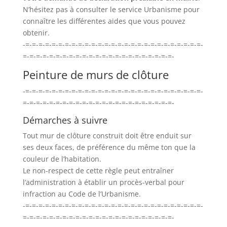
N’hésitez pas à consulter le service Urbanisme pour
connaître les différentes aides que vous pouvez
obtenir.
-=-=-=-=-=-=-=-=-=-=-=-=-=-=-=-=-=-=-=-=-=-=-=-=-=-=-=-
=-=-=-=-=-=-=-=-=-=-=-=-=-=-=-=-=-=-=-=-=-=-=-
Peinture de murs de clôture
-=-=-=-=-=-=-=-=-=-=-=-=-=-=-=-=-=-=-=-=-=-=-=-=-=-=-=-
=-=-=-=-=-=-=-=-=-=-=-=-=-=-=-=-=-=-=-=-=-=-=-
Démarches à suivre
Tout mur de clôture construit doit être enduit sur
ses deux faces, de préférence du même ton que la
couleur de l’habitation.
Le non-respect de cette règle peut entraîner
l’administration à établir un procès-verbal pour
infraction au Code de l’Urbanisme.
-=-=-=-=-=-=-=-=-=-=-=-=-=-=-=-=-=-=-=-=-=-=-=-=-=-=-=-
=-=-=-=-=-=-=-=-=-=-=-=-=-=-=-=-=-=-=-=-=-=-=-