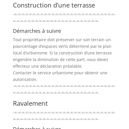
Construction d’une terrasse
-=-=-=-=-=-=-=-=-=-=-=-=-=-=-=-=-=-=-=-=-=-=-=-=-=-=-=-
=-=-=-=-=-=-=-=-=-=-=-=-=-=-=-=-=-=-=-=-=-=-=-
Démarches à suivre
Tout propriétaire doit préserver sur son terrain un
pourcentage d’espaces verts déterminé par le plan
local d’urbanisme. Si la construction d’une terrasse
engendre la diminution de cette part, vous devez
effecteur une déclaration préalable.
Contacter le service urbanisme pour obtenir une
autorisation.
-=-=-=-=-=-=-=-=-=-=-=-=-=-=-=-=-=-=-=-=-=-=-=-=-=-=-=-
=-=-=-=-=-=-=-=-=-=-=-=-=-=-=-=-=-=-=-=-=-=-=-
Ravalement
-=-=-=-=-=-=-=-=-=-=-=-=-=-=-=-=-=-=-=-=-=-=-=-=-=-=-=-
=-=-=-=-=-=-=-=-=-=-=-=-=-=-=-=-=-=-=-=-=-=-=-