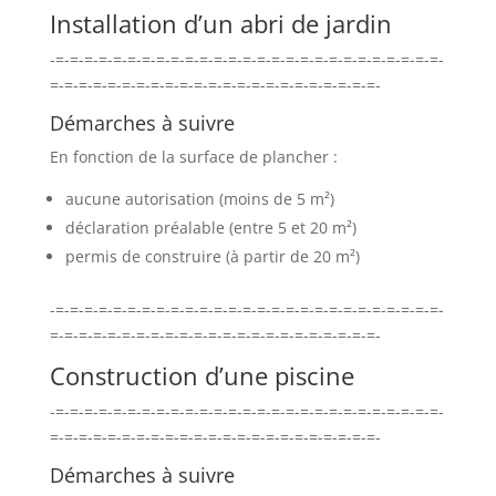
Installation d’un abri de jardin
-=-=-=-=-=-=-=-=-=-=-=-=-=-=-=-=-=-=-=-=-=-=-=-=-=-=-=-
=-=-=-=-=-=-=-=-=-=-=-=-=-=-=-=-=-=-=-=-=-=-=-
Démarches à suivre
En fonction de la surface de plancher :
aucune autorisation (moins de 5 m²)
déclaration préalable (entre 5 et 20 m²)
permis de construire (à partir de 20 m²)
-=-=-=-=-=-=-=-=-=-=-=-=-=-=-=-=-=-=-=-=-=-=-=-=-=-=-=-
=-=-=-=-=-=-=-=-=-=-=-=-=-=-=-=-=-=-=-=-=-=-=-
Construction d’une piscine
-=-=-=-=-=-=-=-=-=-=-=-=-=-=-=-=-=-=-=-=-=-=-=-=-=-=-=-
=-=-=-=-=-=-=-=-=-=-=-=-=-=-=-=-=-=-=-=-=-=-=-
Démarches à suivre